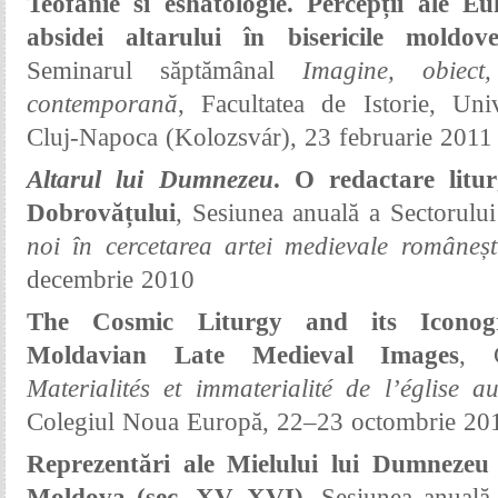
Teofanie si eshatologie. Percepții ale Eu
absidei altarului în bisericile moldo
Seminarul săptămânal
Imagine, obiect
contemporană
, Facultatea de Istorie, Univ
Cluj-Napoca (
Kolozsvár)
, 23 februarie 2011
Altarul lui Dumnezeu
. O redactare litur
Dobrovățului
, Sesiunea anuală a Sectorulu
noi în cercetarea artei medievale româneșt
decembrie 2010
The Cosmic Liturgy and its Iconogr
Moldavian Late Medieval Images
, C
Materialités et immaterialité de l’église 
Colegiul Noua Europă, 22–23 octombrie 20
Reprezentări ale Mielului lui Dumnezeu
Moldova (sec. XV–XVI),
Sesiunea anuală a