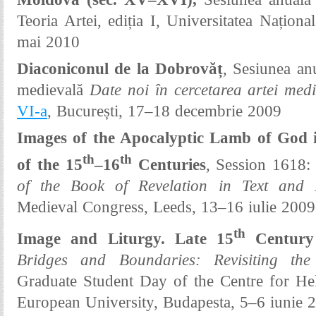
Teoria Artei, ediția I, Universitatea Naționa
mai 2010
Diaconiconul de la Dobrovăț
,
Sesiunea an
medievală
Date noi în cercetarea artei med
VI-a
,
București, 17–18 decembrie
2009
Images of the Apocalyptic Lamb of God 
th
th
of the 15
–16
Centuries
, Session 1618
of the Book of Revelation in
Text and 
Medieval Congress, Leeds, 13–16 iulie 2009
th
Image and Liturgy. Late 15
Century 
Bridges and Boundaries: Revisiting the 
Graduate Student Day of the Centre for Hell
European University, Budapesta
, 5–6 iunie 