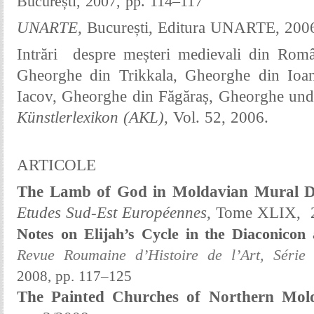
București, 2007, pp. 114–117
UNARTE
, București, Editura UNARTE, 2006
Intrări despre meșteri medievali din Româ
Gheorghe din Trikkala, Gheorghe din Ioan
Iacov, Gheorghe din Făgăraș, Gheorghe und
Künstlerlexikon (AKL),
Vol. 52, 2006.
ARTICOLE
The Lamb of God in Moldavian Mural D
Etudes Sud-Est Européennes
, Tome XLIX,
Notes on Elijah’s Cycle in the Diaconico
Revue Roumaine d’Histoire de l’Art, Série
2008, pp. 117–125
The Painted Churches of Northern Mol