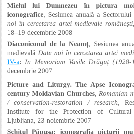
Mielul lui Dumnezeu în pictura mol
iconografice
, Sesiunea anuală a
Sectorului
noi în cercetarea artei medievale românești
18–19 decembrie
2008
Diaconiconul de la Neamț
,
Sesiunea anu
medievală
Date noi în cercetarea artei med
IV-a
:
In Memoriam Vasile Drăguț (
1928-
decembrie 2007
Picture and Liturgy. The Apse Iconogr
century Moldavian Churches
,
Romanian me
/ conservation-restoration / research,
Re
Institute for the Protection of Cultural
Ljubljana, 23 noiembrie 2007
Schitul Păpușa: iconografia picturii mu