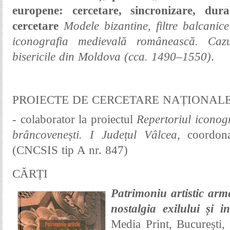
europene: cercetare, sincronizare, dur
cercetare
Modele bizantine, filtre balcanice
iconografia medievală românească. Cazu
bisericile din Moldova (cca. 1490–1550)
.
PROIECTE DE CERCETARE NAȚIONAL
- colaborator la proiectul
Repertoriul iconogr
brâncovenești. I Județul Vâlcea
, coordon
(CNCSIS tip A nr. 847)
CĂRȚI
Patrimoniu artistic ar
nostalgia exilului și i
Media Print, București,