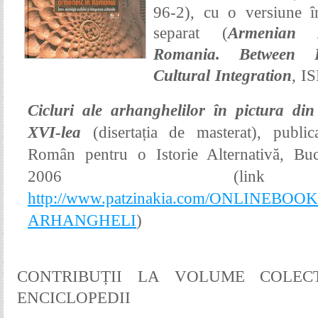
96-2), cu o versiune î
separat (
Armenian A
Romania. Between E
Cultural Integration
,
IS
Cicluri ale arhanghelilor în pictura di
XVI-lea
(disertația de masterat), publ
Român pentru o Istorie Alternativă
, Buc
2006 (lin
http://www.patzinakia.com/ONLINEBOOK
ARHANGHELI
)
CONTRIBUȚII LA VOLUME COLECT
ENCICLOPEDII