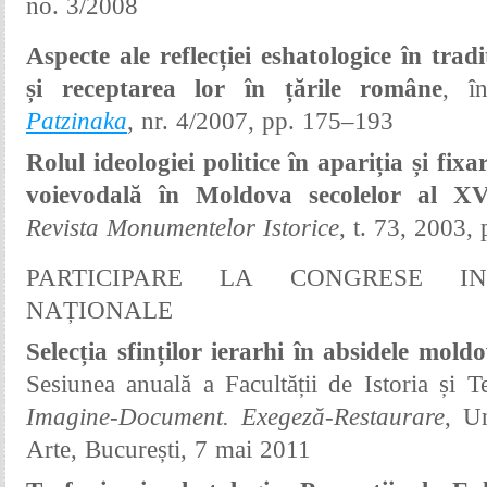
no. 3/2008
Aspecte ale reflecției eshatologice în trad
și receptarea lor în țările române
, î
Patzinaka
,
nr. 4/2007
, pp. 175–193
Rolul ideologiei politice în apariția și fix
voievodală în Moldova secolelor al XV
Revista Monumentelor Istorice
, t. 73, 2003,
PARTICIPARE LA CONGRESE IN
NAȚIONALE
Selecția sfinților ierarhi în absidele mold
Sesiunea anuală a Facultății de Istoria și Te
Imagine-Document. Exegeză-Restaurare
, Un
Arte
, București, 7 mai 2011