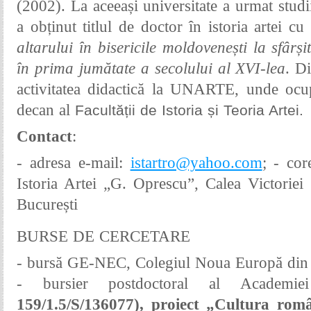
(2002). La aceeași universitate a urmat studi
a obținut titlul de doctor în istoria artei cu
altarului în bisericile moldovenești la sfârși
în prima jumătate a secolului al XVI-lea
. D
activitatea didactică la UNARTE, unde ocu
decan al
Facultății de
Istoria și Teoria Artei
.
Contact
:
- adresa e-mail:
istartro@yahoo.com
;
- cor
Istoria Artei „G. Oprescu”, Calea Victoriei
București
BURSE DE CERCETARE
- bursă GE-NEC, Colegiul Noua Europă din
- b
ursier postdoctoral al Acade
159/1.5/S/136077), proiect „Cultura româ