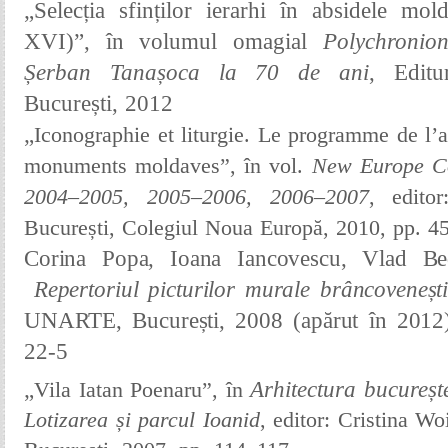
„Selecția sfinților ierarhi în absidele mo
XVI)”, în volumul
omagial
Polychronion
Șerban Tanașoca la 70 de ani
, Edit
București, 2012
„
Iconographie et liturgie. Le programme de l’a
monuments moldaves
”
, în vol.
New Europe C
2004–2005, 2005–2006, 2006–2007
, editor
București, Colegiul Noua Europă, 2010, pp. 4
Corina Popa, Ioana Iancovescu, Vlad Bed
Repertoriul picturilor murale brâncoveneșt
UNARTE, București, 2008 (apărut în 201
22-5
„
Vila Iatan Poenaru
”
, în
Arhitectura bucureșt
Lotizarea și parcul Ioanid
, editor: Cristina Wo